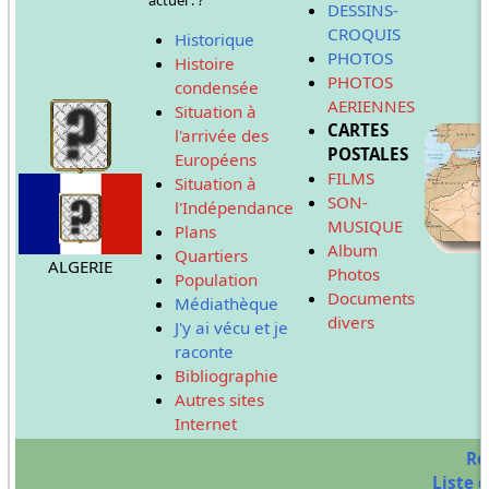
DESSINS-
CROQUIS
Historique
PHOTOS
Histoire
PHOTOS
condensée
AERIENNES
Situation à
CARTES
l'arrivée des
POSTALES
Européens
FILMS
Situation à
SON-
l'Indépendance
MUSIQUE
Plans
Album
Quartiers
ALGERIE
Photos
Population
Documents
Médiathèque
divers
J'y ai vécu et je
raconte
Bibliographie
Autres sites
Internet
Re
Liste d