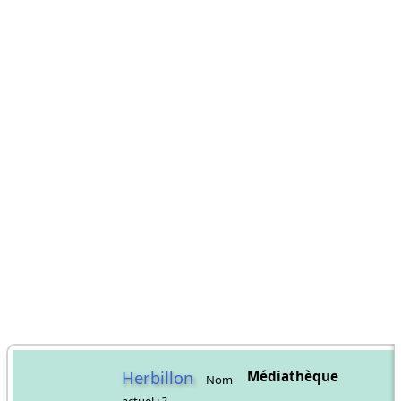
Herbillon
Médiathèque
Nom
actuel : ?