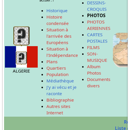
DESSINS-
CROQUIS
Historique
PHOTOS
Histoire
PHOTOS
condensée
AERIENNES
Situation à
CARTES
l'arrivée des
POSTALES
Européens
FILMS
Situation à
SON-
l'Indépendance
MUSIQUE
Plans
Album
Quartiers
ALGERIE
Photos
Population
Documents
Médiathèque
divers
J'y ai vécu et je
raconte
Bibliographie
Autres sites
Internet
Re
Liste d