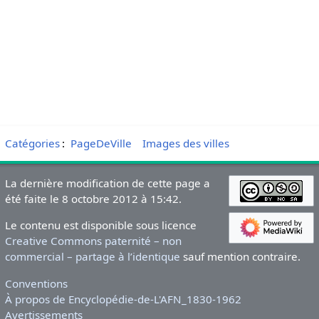
Catégories
:
PageDeVille
Images des villes
La dernière modification de cette page a
été faite le 8 octobre 2012 à 15:42.
Le contenu est disponible sous licence
Creative Commons paternité – non
commercial – partage à l’identique
sauf mention contraire.
Conventions
À propos de Encyclopédie-de-L'AFN_1830-1962
Avertissements