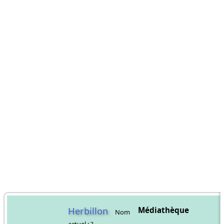
Herbillon
Médiathèque
Nom
actuel : ?