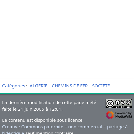
Catégories
:
ALGERIE
CHEMINS DE FER
SOCIETE
La dernière modification de cette page a été
faite le 21 juin 2005 à 12:01.
Le contenu est disponible sous licence
Creative Commons paternité – non commercial – partage à
l’identique
sauf mention contraire.