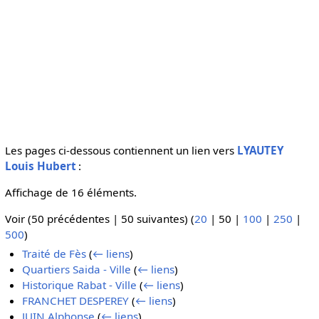
Les pages ci-dessous contiennent un lien vers
LYAUTEY
Louis Hubert
:
Affichage de 16 éléments.
Voir (
50 précédentes
|
50 suivantes
) (
20
|
50
|
100
|
250
|
500
)
Traité de Fès
(
← liens
)
Quartiers Saida - Ville
(
← liens
)
Historique Rabat - Ville
(
← liens
)
FRANCHET DESPEREY
(
← liens
)
JUIN Alphonse
(
← liens
)